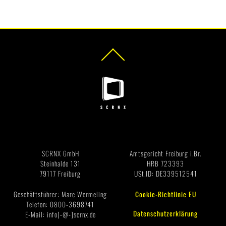
Back
To
Top
Impressum
SCRNX GmbH
Amtsgericht Freiburg i.Br.
Steinhalde 131
HRB 723393
79117 Freiburg
USt.ID: DE339512541
Geschäftsführer: Marc Wermeling
Cookie-Richtlinie EU
Telefon: 0800-3698741
Datenschutzerklärung
E-Mail: info[-@-]scrnx.de