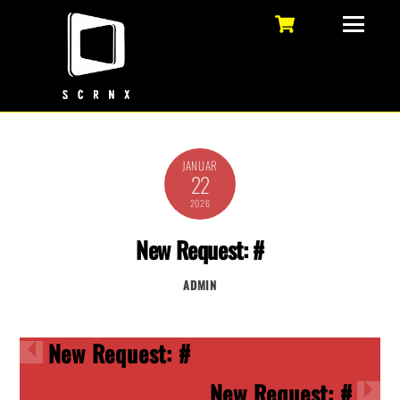
Skip
Cart
Menu
to
content
JANUAR
22
2026
New Request: #
ADMIN
New Request: #
New Request: #