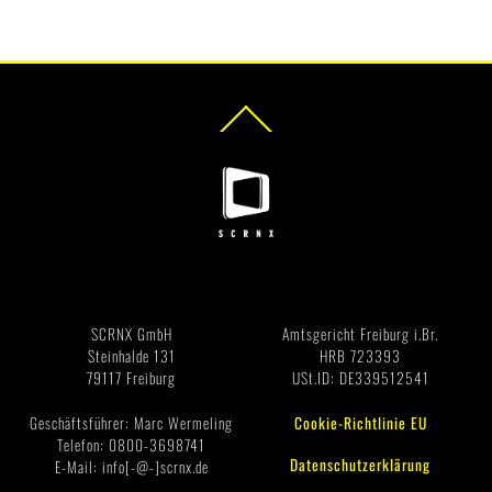
Back
To
Top
Impressum
SCRNX GmbH
Amtsgericht Freiburg i.Br.
Steinhalde 131
HRB 723393
79117 Freiburg
USt.ID: DE339512541
Geschäftsführer: Marc Wermeling
Cookie-Richtlinie EU
Telefon: 0800-3698741
Datenschutzerklärung
E-Mail: info[-@-]scrnx.de