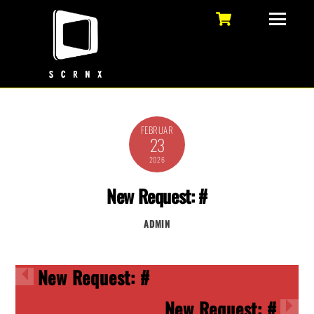
Skip
Cart
Menu
to
content
FEBRUAR
23
2026
New Request: #
ADMIN
New Request: #
New Request: #