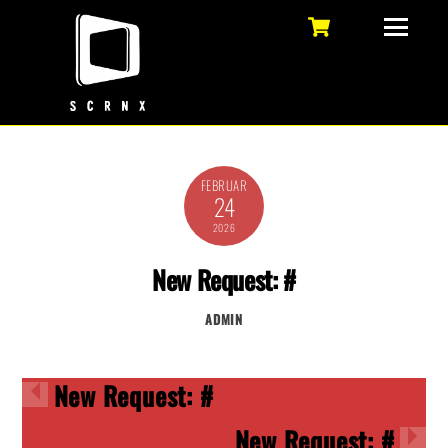
Skip
Cart
Menu
to
content
FEBRUAR
24
2026
New Request: #
ADMIN
New Request: #
New Request: #