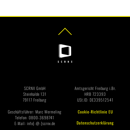
Back
To
Top
Impressum
SCRNX GmbH
Amtsgericht Freiburg i.Br.
Steinhalde 131
HRB 723393
79117 Freiburg
USt.ID: DE339512541
Geschäftsführer: Marc Wermeling
Cookie-Richtlinie EU
Telefon: 0800-3698741
Datenschutzerklärung
E-Mail: info[-@-]scrnx.de