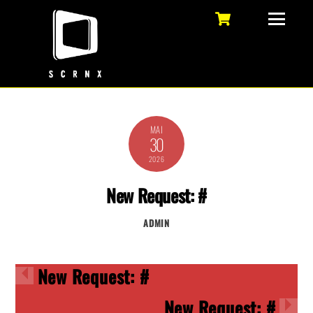
Skip
Cart
Menu
to
content
MAI
30
2026
New Request: #
ADMIN
New Request: #
New Request: #