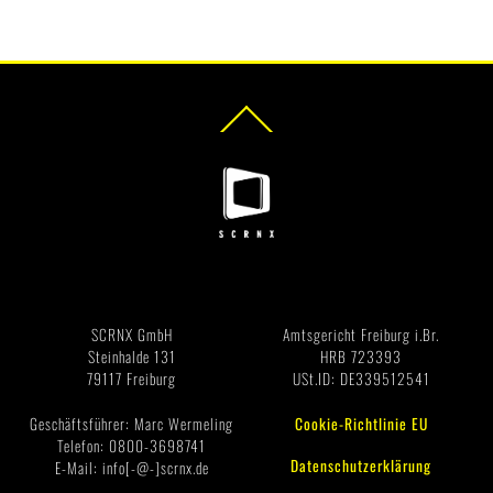
Back
To
Top
Impressum
SCRNX GmbH
Amtsgericht Freiburg i.Br.
Steinhalde 131
HRB 723393
79117 Freiburg
USt.ID: DE339512541
Geschäftsführer: Marc Wermeling
Cookie-Richtlinie EU
Telefon: 0800-3698741
Datenschutzerklärung
E-Mail: info[-@-]scrnx.de